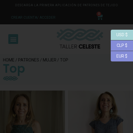
DESCARGA LA PRIMERA APLICACIÓN DE PATRONES DE TEJIDO
0
CREAR CUENTA/ ACCEDER
USD $
CLP $
EUR $
HOME
/
PATRONES
/
MUJER
/ TOP
Top