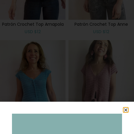
Patrón Crochet Top Amapola
Patrón Crochet Top Anne
USD
$
12
USD
$
12