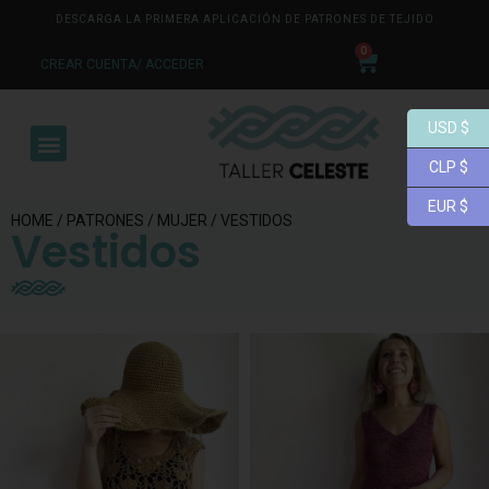
DESCARGA LA PRIMERA APLICACIÓN DE PATRONES DE TEJIDO
0
CREAR CUENTA/ ACCEDER
USD $
CLP $
EUR $
HOME
/
PATRONES
/
MUJER
/ VESTIDOS
Vestidos