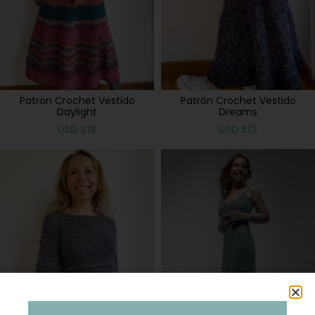
Patron Crochet Vestido
Patrón Crochet Vestido
Daylight
Dreams
USD
$
18
USD
$
12