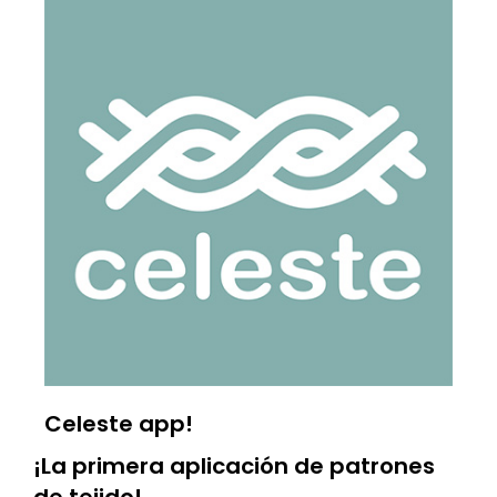
Patrón Crochet Vestido
Patrón Crochet Vestido Hope
Embrujo
USD
$
11
USD
$
12
Celeste app!
¡La primera aplicación de patrones