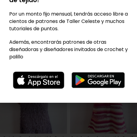
de tejido!
Por un monto fijo mensual, tendrás acceso libre a
Patrón Crochet Vestido Lune
Patrón crochet Vestido
Poukura
cientos de patrones de Taller Celeste y muchos
USD
$
12
USD
$
12
tutoriales de puntos.
Además, encontrarás patrones de otras
diseñadoras y diseñadores invitados de crochet y
palillo