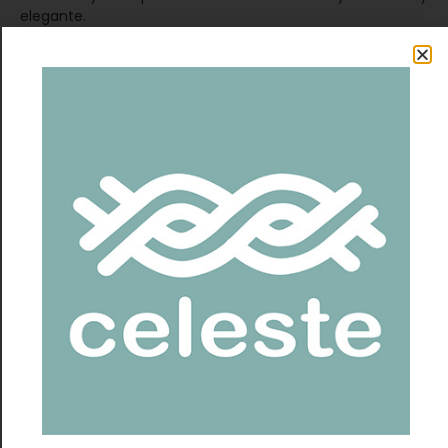
elegante.
La caída que tiene es maravillosa, por su amplio ruedo,
que va creciendo piso a piso, y la combinación de puntos
que usamos.
Sus pisos que van creciendo en cada etapa son los que le
dan movimientoy volúmen a este diseño.
Mi consejo es elegir un hilado que no sea tieso y tejer
suelto en la falda para lograr este efecto.
Es un diseño super versátil que podrás tejer en cualquier
talla y cualquier largo que decidas.
Patrón:
El patrón online esta en formato digital PDF de 28 páginas,
con texto explicativo super claro, fotos del pasos a paso y
link a videos donde te muestro cómo tejer cada parte.
Es un patrón con clase grabada
Hilado:
Puedes usar cualquier hilado delgado de verano, grosor Dk
o Sport.