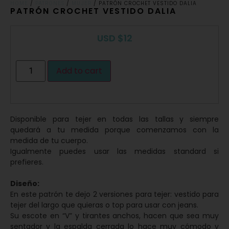
/
/
/ PATRÓN CROCHET VESTIDO DALIA
HOME
PATRONES
MUJER
PATRÓN CROCHET VESTIDO DALIA
USD
$
12
Add to cart
Disponible para tejer en todas las tallas y siempre
quedará a tu medida porque comenzamos con la
medida de tu cuerpo.
Igualmente puedes usar las medidas standard si
prefieres.
Diseño:
En este patrón te dejo 2 versiones para tejer: vestido para
tejer del largo que quieras o top para usar con jeans.
Su escote en “V” y tirantes anchos, hacen que sea muy
sentador y la espalda cerrada lo hace muy cómodo y