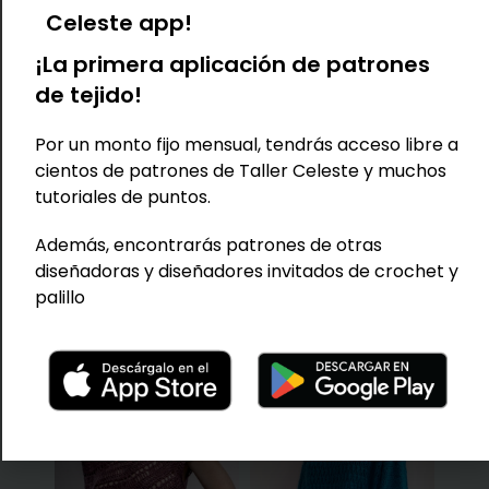
Yo usé lino seda para la muestra color Dalia y también
Celeste app!
para la color petróleo.
Cantidad necesaria para vestido largo hasta el tobillo:
¡La primera aplicación de patrones
Talla XS/S: 800 gr
de tejido!
Talla M/L: 900 gr
Talla XL/XXL: 1.000 gr
Por un monto fijo mensual, tendrás acceso libre a
cientos de patrones de Taller Celeste y muchos
Dificultad:
Media
tutoriales de puntos.
Además, encontrarás patrones de otras
diseñadoras y diseñadores invitados de crochet y
TAMBIÉN TE PUEDE
palillo
INTERESAR...