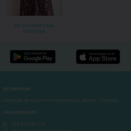
Kit Crochet Chal
Quinchao
ESTAMOS EN:
Hernando de Aguirre con Montenegro, Ñuñoa – Santiago.
TALLER CELESTE
+56 9 9439 1731