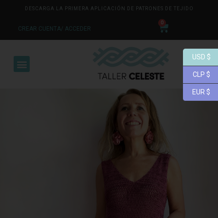
DESCARGA LA PRIMERA APLICACIÓN DE PATRONES DE TEJIDO
0
CREAR CUENTA/ ACCEDER
USD $
CLP $
EUR $