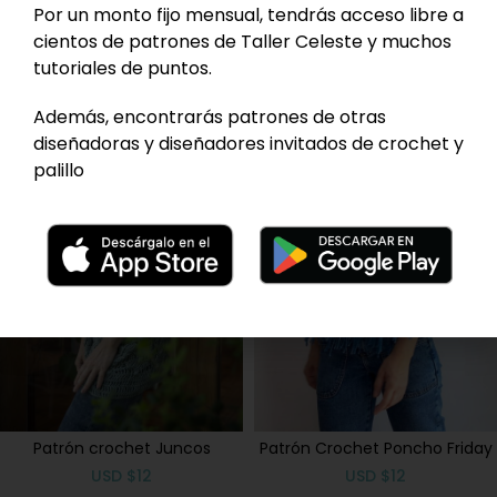
Patrón Crochet Cuello Kai
Patrón Crochet Heron
Por un monto fijo mensual, tendrás acceso libre a
Calcetines
USD
$
0
cientos de patrones de Taller Celeste y muchos
USD
$
10
tutoriales de puntos.
Además, encontrarás patrones de otras
diseñadoras y diseñadores invitados de crochet y
palillo
Patrón crochet Juncos
Patrón Crochet Poncho Friday
USD
$
12
USD
$
12