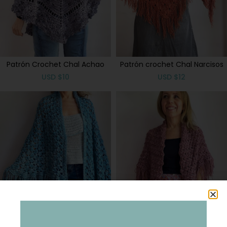
Patrón Crochet Chal Achao
Patrón crochet Chal Narcisos
USD
$
10
USD
$
12