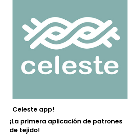
Patrón Crochet Chal Quenac
Patrón Crochet Chal Quinchao
USD
$
6
USD
$
10
Celeste app!
¡La primera aplicación de patrones
de tejido!