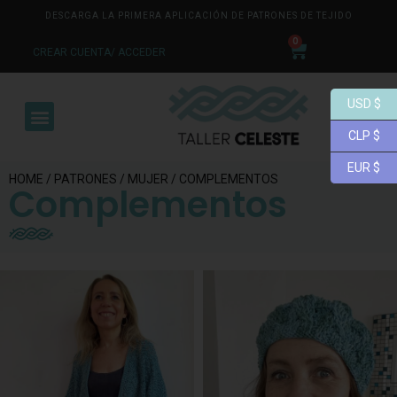
DESCARGA LA PRIMERA APLICACIÓN DE PATRONES DE TEJIDO
0
CREAR CUENTA/ ACCEDER
USD $
CLP $
EUR $
HOME
/
PATRONES
/
MUJER
/ COMPLEMENTOS
Complementos