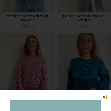
Patrón crochet Daffodils
Patrón crochet Narcisos
sweater
sweater
USD
$
12
USD
$
12