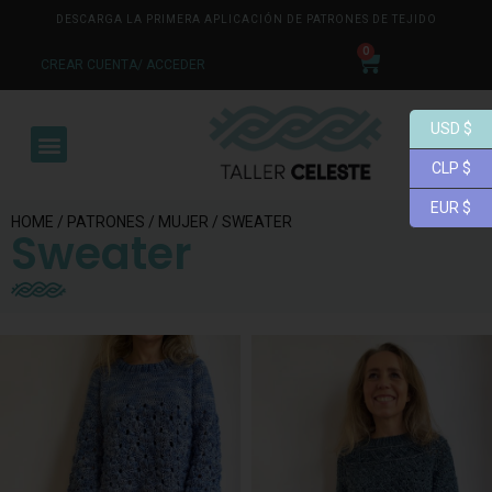
DESCARGA LA PRIMERA APLICACIÓN DE PATRONES DE TEJIDO
0
CREAR CUENTA/ ACCEDER
USD $
CLP $
EUR $
HOME
/
PATRONES
/
MUJER
/ SWEATER
Sweater