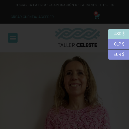
DESCARGA LA PRIMERA APLICACIÓN DE PATRONES DE TEJIDO
0
CREAR CUENTA/ ACCEDER
USD $
CLP $
EUR $