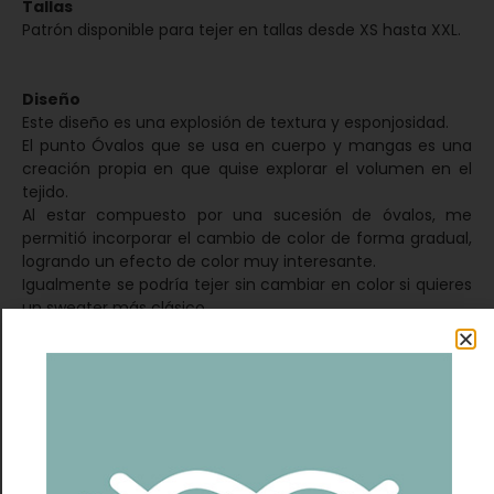
Tallas
Patrón disponible para tejer en tallas desde XS hasta XXL.
Diseño
Este diseño es una explosión de textura y esponjosidad.
El punto Óvalos que se usa en cuerpo y mangas es una
creación propia en que quise explorar el volumen en el
tejido.
Al estar compuesto por una sucesión de óvalos, me
permitió incorporar el cambio de color de forma gradual,
logrando un efecto de color muy interesante.
Igualmente se podría tejer sin cambiar en color si quieres
un sweater más clásico.
En este diseño top down quise explorar una nueva forma
de lograr un cuello más rebajado hacia el delantero y
más alto hacia la espalda.
Para eso, comencé adaptando la forma del delantero al
cuello, para lograr ese rebaje.
Tejido en una sola pieza y sin costuras, y dando forma a
través de aumentos estratégicos en cada corrida del
canesú.