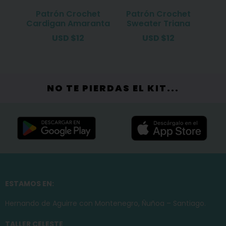
Patrón Crochet
Patrón Crochet
Cardigan Amaranta
Sweater Triana
USD
$
12
USD
$
12
NO TE PIERDAS EL KIT...
ESTAMOS EN:
Hernando de Aguirre con Montenegro, Ñuñoa – Santiago.
TALLER CELESTE