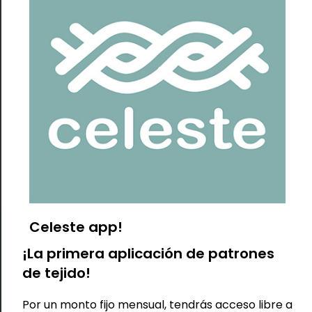
Necesitarás 600 gr para talla S, 650 gr talla M, 700 gr talla
L, 750 gr talla XL
Patrón: Patrón en formato PDF, Revista digital con texto
explicativo muy claro, fotos del paso a paso y link a videos
de apoyo. El formato es muy completo, es más un curso
online que un patrón.
Diseño tejido en una sola pieza desde el cuello hacia
abajo, sin costuras. Es un crop oversize ancho y corto que
cae sobre tu cuerpo. Muy cómodo y ondero. Lo puedes
tejer con cuello alto o sin cuello, cómo más te guste.
Tiene una pretina ancha y abierta de punto elástico en la
parte inferior del sweater que hace que tenga mejor
caída y movimiento.
Celeste app!
TAMBIÉN TE PUEDE
¡La primera aplicación de patrones
INTERESAR...
de tejido!
Por un monto fijo mensual, tendrás acceso libre a