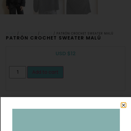
/
/
/ PATRÓN CROCHET SWEATER MALÚ
HOME
PATRONES
MUJER
PATRÓN CROCHET SWEATER MALÚ
USD
$
12
Add to cart
Talla: Disponible en talla S, M, L y XL en el mismo patrón.
Dificultad: Fácil
Materiales:
Puedes usar cualquier otro hilado que mantenga ese
grosor para crochet n° 3,5 a 4, por ejemplo, lana Merino
DK o lino seda.