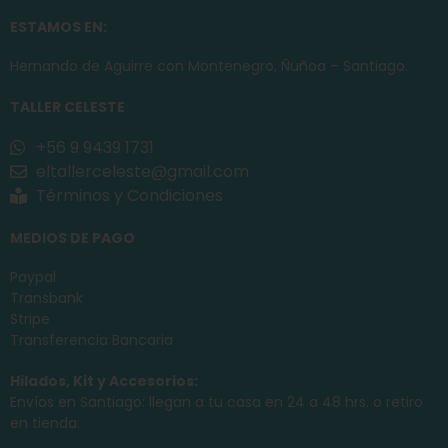
ESTAMOS EN:
Hernando de Aguirre con Montenegro, Ñuñoa – Santiago.
TALLER CELESTE
+56 9 9439 1731
eltallerceleste@gmail.com
Términos y Condiciones
MEDIOS DE PAGO
Paypal
Transbank
Stripe
Transferencia Bancaria
Hilados, Kit y Accesorios:
Envíos en Santiago: llegan a tu casa en 24 a 48 hrs. o retiro
en tienda.