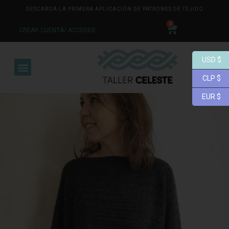
DESCARGA LA PRIMERA APLICACIÓN DE PATRONES DE TEJIDO
0
CREAR CUENTA/ ACCEDER
USD $
CLP $
EUR $