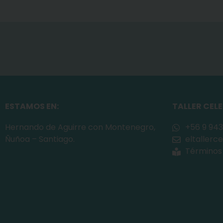
ESTAMOS EN:
TALLER CEL
Hernando de Aguirre con Montenegro,
+56 9 943
Ñuñoa – Santiago.
eltaller
Términos