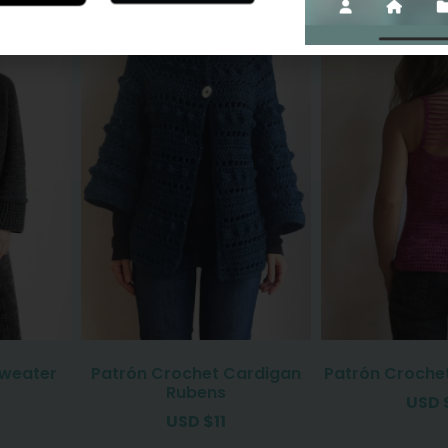
Sweater
Patrón Crochet Cardigan
Patrón Croche
Rubens
USD
USD
$
11