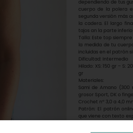
dependiendo de tus gus
cuerpo de la polera e
segunda versión más an
la cadera. El largo fin
tajos an la parte infer
Talla: Este top siempr
la medida de tu cuerp
incluidas en el patrón si
Dificultad: Intermedio
Hilado: XS: 150 gr – S: 2
gr
Materiales:
Sami de Amano (300 m
grosor Sport, DK o finge
Crochet nº 3,0 a 4,0 m
Patrón: El patrón onli
que viene con texto exp
videos, para que todo e