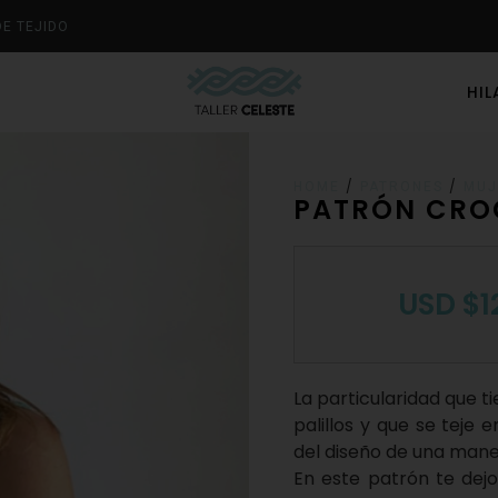
DE TEJIDO
HI
/
/
HOME
PATRONES
MUJ
PATRÓN CRO
USD
$
1
La particularidad que ti
palillos y que se teje 
del diseño de una mane
En este patrón te dejo