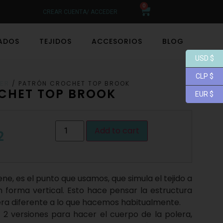
0
CREAR CUENTA/ ACCEDER
LADOS
TEJIDOS
ACCESORIOS
BLOG
USD $
CLP $
/ PATRÓN CROCHET TOP BROOK
ER
CHET TOP BROOK
EUR $
Add to cart
2
ene, es el punto que usamos, que simula el tejido a
en forma vertical. Esto hace pensar la estructura
ra diferente a lo que hacemos habitualmente.
 2 versiones para hacer el cuerpo de la polera,