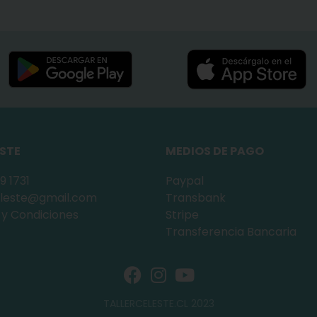
ESTE
MEDIOS DE PAGO
9 1731
Paypal
celeste@gmail.com
Transbank
 y Condiciones
Stripe
Transferencia Bancaria
TALLERCELESTE.CL 2023