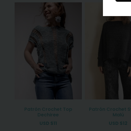
Patrón Crochet Top
Patrón Crochet 
Dechiree
Malú
USD
$
11
USD
$
12