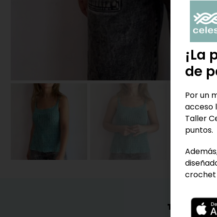
¡La 
de p
Por un m
acceso l
Taller C
puntos.
Además,
diseñado
crochet 
TAMBIÉN 