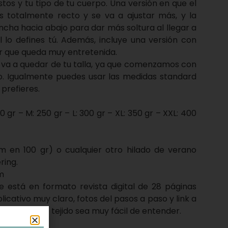
tos y tu tipo de tu cuerpo. Una versión en que el
s totalmente recto y se va a ajustar más, y la
cha hacia abajo para dar más soltura al llegar a
al lo defines tú. Además, incluye una versión con
ior que queda muy entretenida.
e va a quedar de tu talla, ya que comenzamos con
o. Igualmente puedes usar las medidas standard
 prefieres.
00 gr – M: 250 gr – L: 300 gr – XL: 350 gr – XXL: 400
 en 100 gr) o cualquier otro hilado de verano
ring.
m
ne está en formato revista digital de 28 páginas
licativo muy claro, fotos del pasos a paso y link a
l proceso de tejido sea muy fácil de entender.