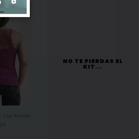
NO TE PIERDAS EL
KIT...
t Top Rachel
$
11