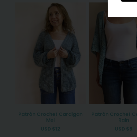
Patrón Crochet Cardigan
Patrón Crochet C
Mel
Rain
USD
$
12
USD
$
5