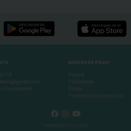
ESTE
MEDIOS DE PAGO
9 1731
Paypal
celeste@gmail.com
Transbank
 y Condiciones
Stripe
Transferencia Bancaria
TALLERCELESTE.CL 2023