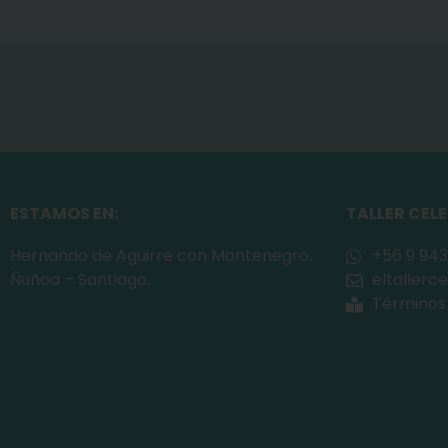
ESTAMOS EN:
TALLER CEL
Hernando de Aguirre con Montenegro,
+56 9 943
Ñuñoa – Santiago.
eltaller
Términos