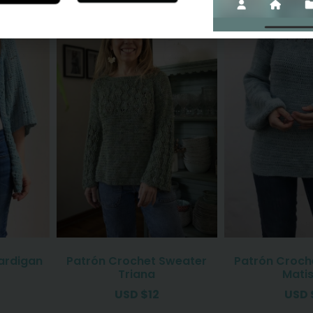
ardigan
Patrón Crochet Sweater
Patrón Croch
Triana
Mati
USD
$
12
USD