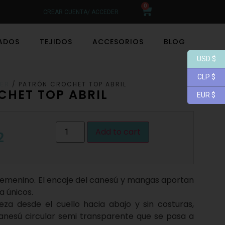
0
CREAR CUENTA/ ACCEDER
LADOS
TEJIDOS
ACCESORIOS
BLOG
USD $
CLP $
/ PATRÓN CROCHET TOP ABRIL
ER
HET TOP ABRIL
EUR $
Add to cart
2
femenino. El encaje del canesú y mangas aportan
a únicos.
eza desde el cuello hacia abajo y sin costuras,
nesú circular semi transparente que se pasa a