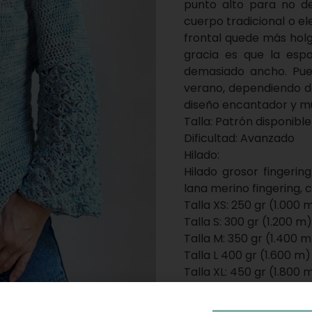
punto alto para no dej
cuerpo tradicional o e
frontal quede más holg
gracia es que la esp
demasiado ancho. Pu
verano, dependiendo del
diseño encantador y mu
Talla: Patrón disponibl
Dificultad: Avanzado
Hilado:
Hilado grosor fingerin
lana merino fingering,
Talla XS: 250 gr (1.000 
Talla S: 300 gr (1.200 m)
Talla M: 350 gr (1.400 m
Talla L 400 gr (1.600 m)
Talla XL: 450 gr (1.800 
Patrón: El patrón onli
que viene con texto exp