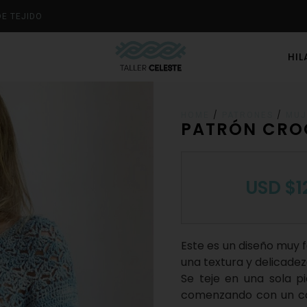
DE TEJIDO
HI
/
/
HOME
PATRONES
MUJ
PATRÓN CROC
USD
$
1
Este es un diseño muy 
una textura y delicadez
Se teje en una sola pi
comenzando con un ca