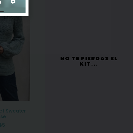
NO TE PIERDAS EL
KIT...
et Sweater
sse
$
5