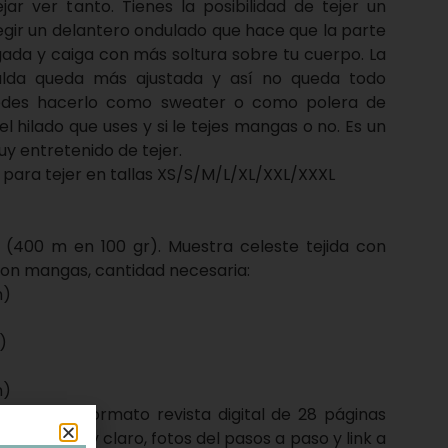
ar ver tanto. Tienes la posibilidad de tejer un
legir un delantero ondulado que hace que la parte
ada y caiga con más soltura sobre tu cuerpo. La
alda queda más ajustada y así no queda todo
edes hacerlo como sweater o como polera de
 hilado que uses y si le tejes mangas o no. Es un
y entretenido de tejer.
e para tejer en tallas XS/S/M/L/XL/XXL/XXXL
g (400 m en 100 gr). Muestra celeste tejida con
 con mangas, cantidad necesaria:
m)
)
m)
ne está en formato revista digital de 28 páginas
licativo muy claro, fotos del pasos a paso y link a