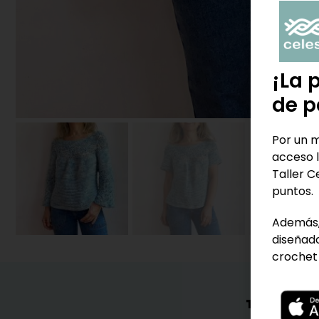
¡La 
de p
Por un m
acceso l
Taller C
puntos.
Además,
diseñado
crochet 
TAMBIÉN 