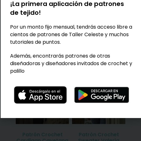
¡La primera aplicación de patrones
de tejido!
Por un monto fijo mensual, tendrás acceso libre a
TAMBIÉN TE PUEDE
cientos de patrones de Taller Celeste y muchos
INTERESAR...
tutoriales de puntos.
Además, encontrarás patrones de otras
diseñadoras y diseñadores invitados de crochet y
palillo
Patrón Crochet
Patrón Crochet
Cardigan Cayetana
Sweater Valeria