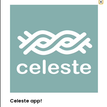
laterales y frontal, para agregar diseño y transparencia.
Su escote cerrado aporta elegancia y comodidad.
La apertura central está pensada para usar por delante
del top, pero igualmente se puede usar por la espalda y
se ve linda de ambas formas.
Si lo quieres tejer sin calados se verá lindo igual, la idea es
que te sientas cómoda usándolo.
Hilado:
Puedes usar cualquier material de verano, delgado.
Yo usé lino seda para las muestras, pero puedes usar
algodón, bambú, caña de azúcar o lo que quieras.
Lo importante es que no sea demasiado grueso o tieso
para que no afecte la caída.
Patrón:
Es un patrón online en formato PDF de 28 páginas, con
texto explicativo muy claro, fotos de paso a paso y link a
videos preparados especialmente para explicarte mejor
cada paso diferente. Es más un curso online que un
patrón.
Celeste app!
Dificultad:
Fácil