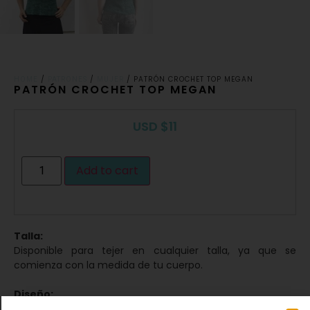
/
/
/ PATRÓN CROCHET TOP MEGAN
HOME
PATRONES
MUJER
PATRÓN CROCHET TOP MEGAN
USD
$
11
Add to cart
Talla:
Disponible para tejer en cualquier talla, ya que se
comienza con la medida de tu cuerpo.
Diseño:
Es un modelo de estructura simple que incorpora calados