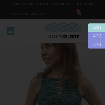
DESCARGA LA PRIMERA APLICACIÓN DE PATRONES DE TEJIDO
0
CREAR CUENTA/ ACCEDER
USD $
CLP $
EUR $