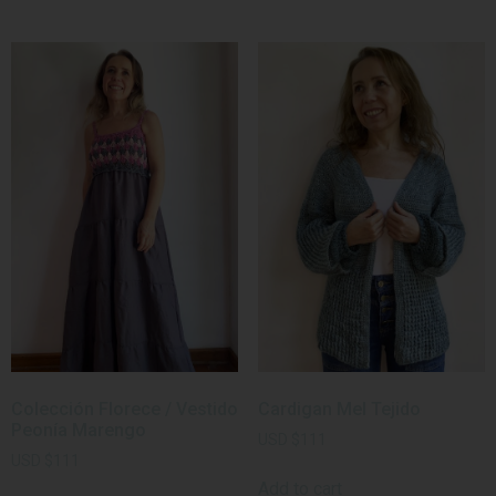
Colección Florece / Vestido
Cardigan Mel Tejido
Peonía Marengo
USD
$
111
USD
$
111
Add to cart