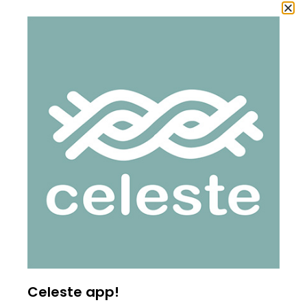
Trío; hacer un cuello más rebajado hacia la parte delantera.
Vas a poder elegir el largo y la terminación del cuerpo según
tu preferencia.
Es un gran desafío para aprender!
Patrón:
Es un patrón con clase grabada, en el que te explico cómo
tejer cada parte con un texto amigable y claro, fotos del paso
a paso y link a videos, donde te muestro cómo tejer cada
corrida.
Hilado:
La muestra color Gris es talla XS, está tejida en Warmi, de
Amano Yarns, grosor Aran (150 m en 100gr).
La muestra color petróleo es talla M y está tejida en la
Merino, grosor DK.
Puedes tejerlo en cualquier hilado de cualquiera de estos 2
Celeste app!
grosores.