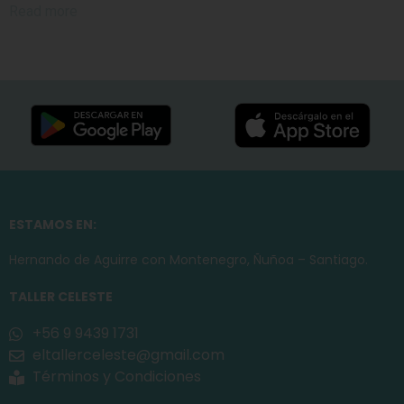
Read more
ESTAMOS EN:
Hernando de Aguirre con Montenegro, Ñuñoa – Santiago.
TALLER CELESTE
+56 9 9439 1731
eltallerceleste@gmail.com
Términos y Condiciones