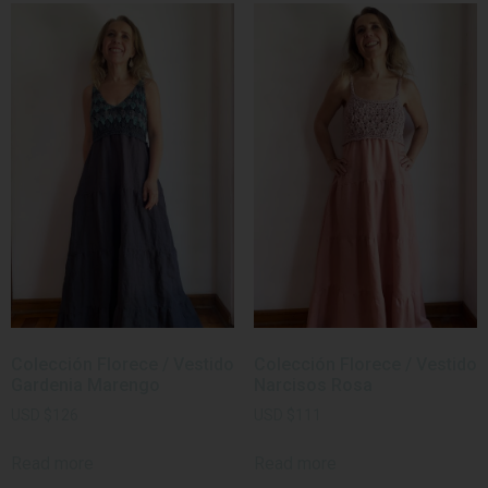
Colección Florece / Vestido
Colección Florece / Vestido
Gardenia Marengo
Narcisos Rosa
USD
$
126
USD
$
111
Read more
Read more