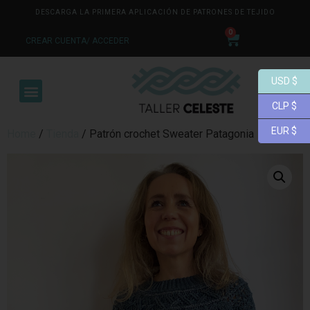
DESCARGA LA PRIMERA APLICACIÓN DE PATRONES DE TEJIDO
0
CREAR CUENTA/ ACCEDER
USD $
CLP $
EUR $
Home
/
Tienda
/ Patrón crochet Sweater Patagonia