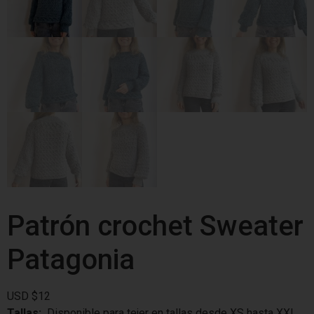
Patrón crochet Sweater
Patagonia
USD
$
12
Tallas:
Disponible para tejer en tallas desde XS hasta XXL