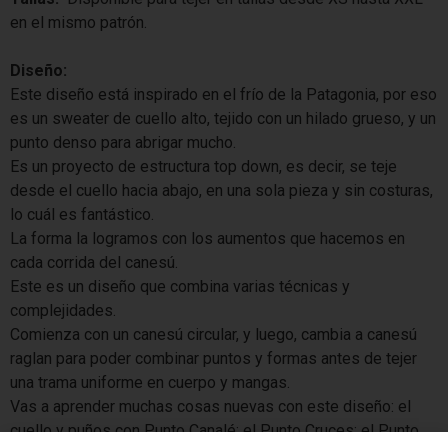
en el mismo patrón.
Diseño:
Este diseño está inspirado en el frío de la Patagonia, por eso
es un sweater de cuello alto, tejido con un hilado grueso, y un
punto denso para abrigar mucho.
Es un proyecto de estructura top down, es decir, se teje
desde el cuello hacia abajo, en una sola pieza y sin costuras,
lo cuál es fantástico.
La forma la logramos con los aumentos que hacemos en
cada corrida del canesú.
Este es un diseño que combina varias técnicas y
complejidades.
Comienza con un canesú circular, y luego, cambia a canesú
raglan para poder combinar puntos y formas antes de tejer
una trama uniforme en cuerpo y mangas.
Vas a aprender muchas cosas nuevas con este diseño: el
cuello y puños con Punto Canalé; el Punto Cruces; el Punto