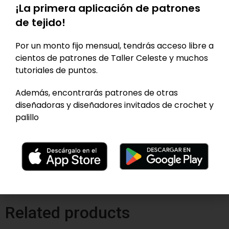
¡La primera aplicación de patrones
Crochet nº 3,5 a 5,0 mm
Cantidad de hilado por talla:
de tejido!
Talla XS: 650 gr (975 m)
Talla S: 700 gr (1.050 m)
Por un monto fijo mensual, tendrás acceso libre a
Talla M: 750 gr (1.125 m)
cientos de patrones de Taller Celeste y muchos
Talla L: 800 gr (1.200 m )
tutoriales de puntos.
Talla XL: 850 gr (1.275 m)
Además, encontrarás patrones de otras
Talla XXL: 900 gr (1.350 m)
diseñadoras y diseñadores invitados de crochet y
palillo
Dificultad:
Avanzado
Add to cart
Category:
Tienda
Related products