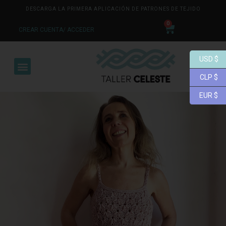
DESCARGA LA PRIMERA APLICACIÓN DE PATRONES DE TEJIDO
0
CREAR CUENTA/ ACCEDER
USD $
CLP $
EUR $