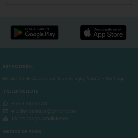
ESTAMOS EN:
Hernando de Aguirre con Montenegro, Ñuñoa – Santiago.
TALLER CELESTE
+56 9 9439 1731
eltallerceleste@gmail.com
Términos y Condiciones
MEDIOS DE PAGO