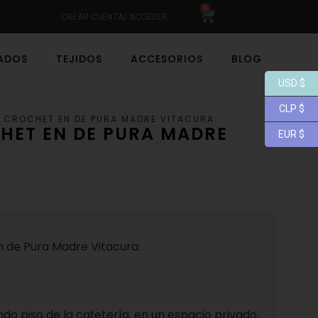
0
CREAR CUENTA/ ACCEDER
LADOS
TEJIDOS
ACCESORIOS
BLOG
USD $
CLP $
R CROCHET EN DE PURA MADRE VITACURA
HET EN DE PURA MADRE
EUR $
n de Pura Madre Vitacura:
do piso de la cafetería, en un espacio privado,