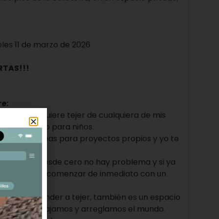
les 11 de marzo de 2026
RTAS!!!
re:
ue modelo quiere tejer de cualquiera de mis
ara adultos o para niños.
raer tus ideas para proyectos propios y yo te
os.
 te enseñe desde cero no hay problema y si ya
ásico puedes comenzar de inmediato con un
ólo para aprender a tejer, también es un espacio
mos, nos relajamos y arreglamos el mundo.