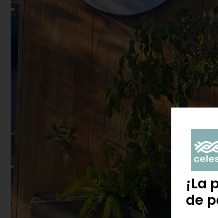
¡La 
de p