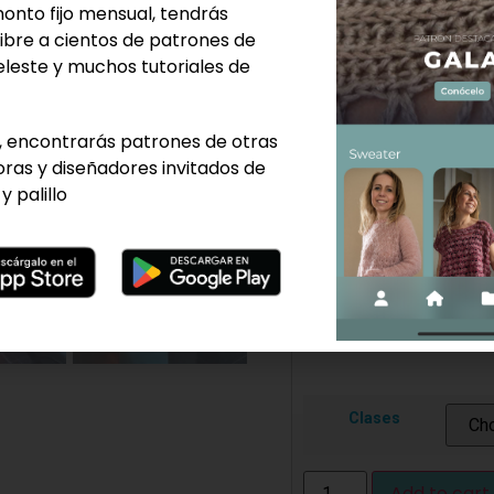
Los materiales no
onto fijo mensual, tendrás
Café, té y cosas 
ibre a cientos de patrones de
eleste y muchos tutoriales de
Valor mensual:
$60.0
Valor una clase:
$20
 encontrarás patrones de otras
ras y diseñadores invitados de
Dirección:
Vitacura 53
y palillo
Hay estacionamiento en 
aledañas.
Cualquier duda me co
Clases
Add to cart