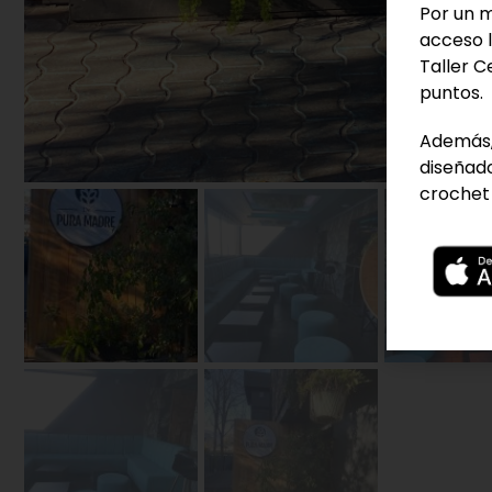
Por un m
acceso l
Taller C
puntos.
Además,
diseñado
crochet 