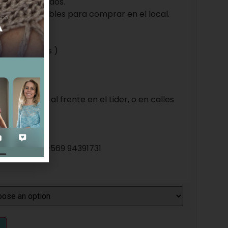
 están incluidos.
ricas, disponibles para comprar en el local.
00 (4 clases )
.000
21, Vitacura.
el local, o al frente en el Lider, o en calles
ntactas al: +569 94391731