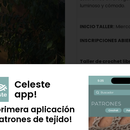
luminoso y cómodo.
INICIO TALLER:
Mierco
INSCRIPCIONES ABIE
Taller de crochet lib
Cada una elige q
diseños, ya sea p
Celeste
También puedes t
ayudo a realizarl
app!
Si necesitas que
sabes tejer lo b
primera aplicación
proyecto.
atrones de tejido!
El taller no es s
en que comparti