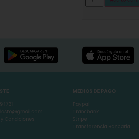
ESTE
MEDIOS DE PAGO
9 1731
Paypal
celeste@gmail.com
Transbank
 y Condiciones
Stripe
Transferencia Bancaria