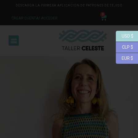
DESCARGA LA PRIMERA APLICACIÓN DE PATRONES DE TEJIDO
0
CREAR CUENTA/ ACCEDER
USD $
CLP $
EUR $