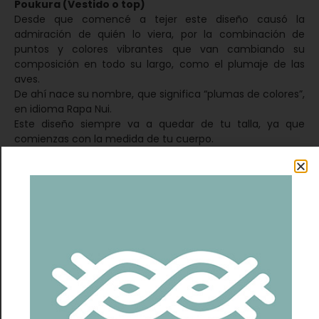
Poukura (Vestido o top)
Desde que comencé a tejer este diseño causó la
admiración de quién lo viera, por la combinación de
puntos y colores vibrantes que van cambiando su
composición en todo su largo, como el plumaje de las
aves.
De ahí nace su nombre, que significa “plumas de colores”,
en idioma Rapa Nui.
Este diseño siempre va a quedar de tu talla, ya que
comienzas con la medida de tu cuerpo.
Igualmente puedes usar las medidas standard si
prefieres.
La caída que tiene es maravillosa, por su amplio ruedo
que va creciendo en cada piso.
Esto es lo que da movimiento y volúmen a este diseño.
Mi consejo es elegir un buen hilado, que no sea rígido, y
tejer suelto en la falda para lograr este efecto.
Es un diseño super versátil que podrás tejer en muchos
colores y en cualquier largo que decidas, también se
puede tejer como top.
Se puede tejer con cualquier hilado fresco y delgado.