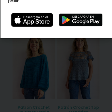
palillo
Nivel de dificultad:
Intermedio
TAMBIÉN TE PUEDE
INTERESAR...
Patrón Crochet
Patrón Crochet Top