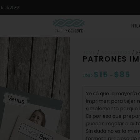
DE TEJIDO
HI
/
/ P
HOME
ACCESORIOS
PATRONES I
$
15
$
85
USD
–
Yo sé que la mayoría
imprimen para tejer 
simplemente porque le
Es por eso que prepa
puedan regalar o auto
Sin duda no es lo mism
formato precioso de r