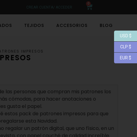
0
CREAR CUENTA/ ACCEDER
LADOS
TEJIDOS
ACCESORIOS
BLOG
USD $
CLP $
ATRONES IMPRESOS
MPRESOS
EUR $
 de las personas que compran mis patrones los
más cómodas, para hacer anotaciones o
s gusta el papel.
ré estos pack de patrones impresos para que
regalarse esta Navidad.
o regalar un patrón digital, que uno físico, en un
evista, con papel couché de calidad increíble.