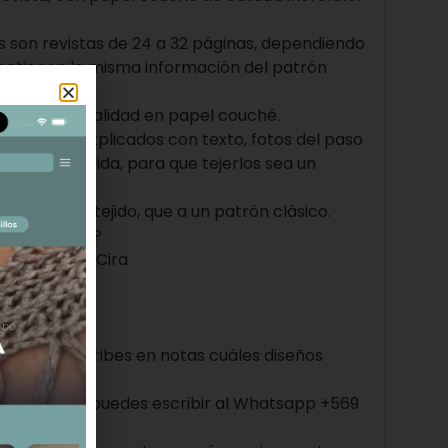
 son revistas de 24 a 32 páginas, dependiendo
ontienen la misma información del patrón
 excelente calidad en papel couché.
aramente explicados con texto, fotos del paso
 de cada corrida, para que tejerlos sea un
nguna duda.
a clase de tejido, que a un patrón clásico.
 disponibles?
c, Lune, Gala, Cira
?
ck, me escribes en notas cuáles diseños
listo!
ier duda me puedes escribir al Whatsapp +569