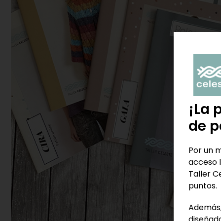
¡La 
de p
Por un m
acceso l
Taller C
puntos.
Además,
diseñado