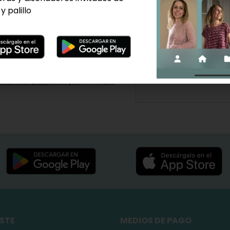
Si le regalas esto a u
y palillo
Pack
Add to cart
ESTE
MEDIOS DE PAGO