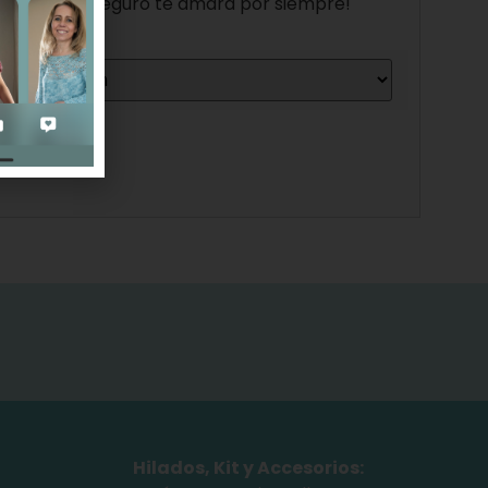
na tejedora, seguro te amará por siempre!
Hilados, Kit y Accesorios: