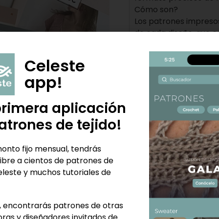
Cómo son?
Los patrones impresos
de cada diseño, que c
digital.
Impresión a color, de
Celeste
Los patrones están cl
app!
a paso y link a videos
agrado y no quede ni
Son más cercanos a un
primera aplicación
Cuales son los diseños
atrones de tejido!
Poleras: Venus, Lili, Be
Sweaters: Petra, Mara
onto fijo mensual, tendrás
Cardigan: Alegría
ibre a cientos de patrones de
Como elegir el diseño
eleste y muchos tutoriales de
Cuando compres tu pa
quieres que te envíe y 
Y siempre por cualqu
 encontrarás patrones de otras
94391731
ras y diseñadores invitados de