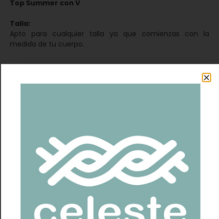
Top Summer con V
Talla:
Apto para cualquier talla ya que comienzas con la
medida de tu cuerpo.
Diseño
Este diseño siempre va a quedar de tu talla, ya que
comienzas con la medida de tu cuerpo.
Igualmente puedes usar las medidas standard si
prefieres.
La particularidad de este top es que usé el punto Narcisos
para dar una textura única y preciosa al cuerpo.
El punto Narcisos lo diseñé para el sweater del mismo
nombre, pero me gustó tanto que quise aplicarlo a este
top porque queda increíble en cualquier hilado y en
cualquier prenda.
Este diseño es una variación del top Summer original que
tiene escote cuadrado.
Para esta versión con escote en V, que es muy
favorecedor en cualquier tipo de cuerpo, tejíi las