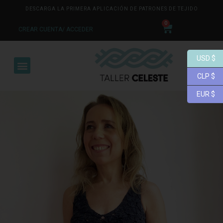
DESCARGA LA PRIMERA APLICACIÓN DE PATRONES DE TEJIDO
0
CREAR CUENTA/ ACCEDER
USD $
CLP $
EUR $