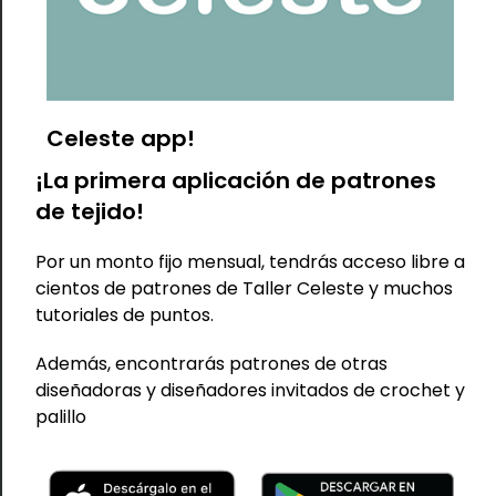
muestras más angostas y cortas, lo cual le da un aspecto
diferente, pero se puede tejer en cualquier largo,
dependiendo de cómo y con qué lo quieras usar.
Celeste app!
Patrón:
Patrón en formato PDF incluye:
¡La primera aplicación de patrones
Texto muy claro y detallado
de tejido!
Videos de cada corrida diferente
Fotos del paso a paso
Diagrama de punto
Por un monto fijo mensual, tendrás acceso libre a
cientos de patrones de Taller Celeste y muchos
Dificultad:
tutoriales de puntos.
Avanzada
Además, encontrarás patrones de otras
diseñadoras y diseñadores invitados de crochet y
palillo
TAMBIÉN TE PUEDE
INTERESAR...