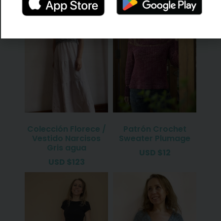
Colección Florece /
Patrón Crochet
Vestido Narcisos
Sweater Plumage
Gris agua
USD
$
12
USD
$
123