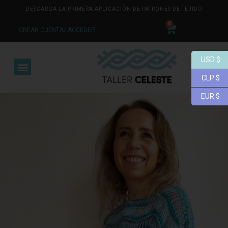
DESCARGA LA PRIMERA APLICACIÓN DE PATRONES DE TEJIDO
0
CREAR CUENTA/ ACCEDER
USD $
CLP $
EUR $