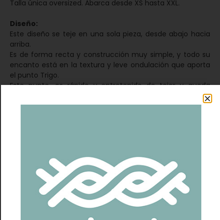
Talla única oversized. Abarca desde XS hasta XXL.
Diseño:
Este diseño se teje en una sola pieza, desde abajo hacia
arriba.
Es de forma recta y construcción muy simple, y todo su
encanto está en la textura y leve ondulación que aporta
el punto Trigo.
Este punto, es rápido y entretenido de tejer y queda
bastante liviano.
En la muestra, hice cambios de color y de hilado,
alternando 2 colores del mismo hilado y un módulo con
mohair.
Se podría tejer completo del mismo color si prefieres.
Es un diseño en talla única ya que la modulación del
punto no permite modificar las medidas, sin embargo, es
un diseño ancho que abarca desde la talla XS hasta la XL,
quedará más suelto o más ajustado dependiendo del
cuerpo.
El largo lo puedes modificar como quieras.
Patrón: