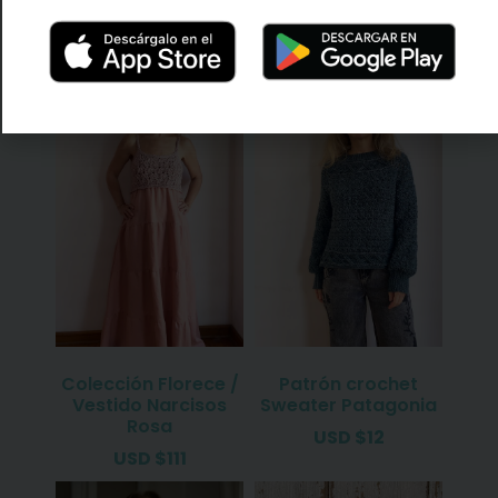
TAMBIÉN TE PUEDE
INTERESAR...
Colección Florece /
Patrón crochet
Vestido Narcisos
Sweater Patagonia
Rosa
USD
$
12
USD
$
111