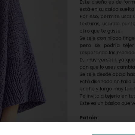
Este diseño es de for
está en su caída suelta
Por eso, permite usar 
texturas, usando punt
otro que te guste.
Se teje con hilado fing
pero se podría tejer
respetando las medidas
Es muy versátil, ya q
con que lo uses cambia
Se teje desde abajo haci
Está diseñado en talla
ancho y largo muy fácil
Te invito a tejerlo en t
Este es un básico que 
Patrón:
El patrón online es un
texto explicativo muy 