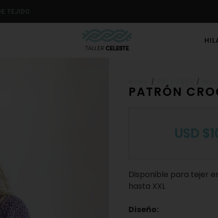
DE TEJIDO
HI
/
/
HOME
PATRONES
MUJ
PATRÓN CRO
USD
$
1
Disponible para tejer e
hasta XXL
Diseño: