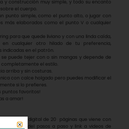
ma y construcción muy simple, y todo su encanto
 sobre el cuerpo.
un punto simple, como el punto alto, o jugar con
os más elaborados como el punto V o cualquier
ering para que quede liviano y con una linda caída,
 en cualquier otro hilado de tu preferencia,
 indicadas en el patrón.
ue se puede tejer con o sin mangas y depende de
 completamente el estilo.
a arriba y sin costuras.
 única con calce holgado pero puedes modificar el
mente si lo prefieres.
us puntos favoritos!
vas a amar!
 PDF revista digital de 20 páginas que viene con
claro, fotos del pasos a paso y link a videos de