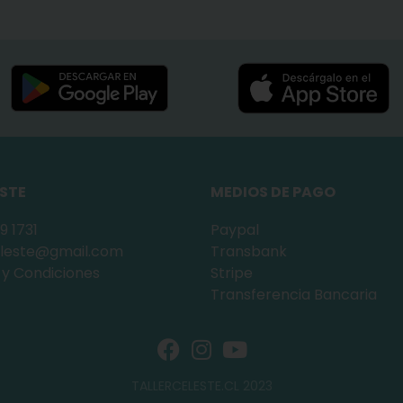
ESTE
MEDIOS DE PAGO
9 1731
Paypal
celeste@gmail.com
Transbank
 y Condiciones
Stripe
Transferencia Bancaria
TALLERCELESTE.CL 2023