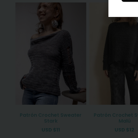
Patrón Crochet Sweater
Patrón Crochet 
Stark
Malú
USD
$
11
USD
$
12