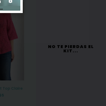
NO TE PIERDAS EL
KIT...
t Top Claire
$
5