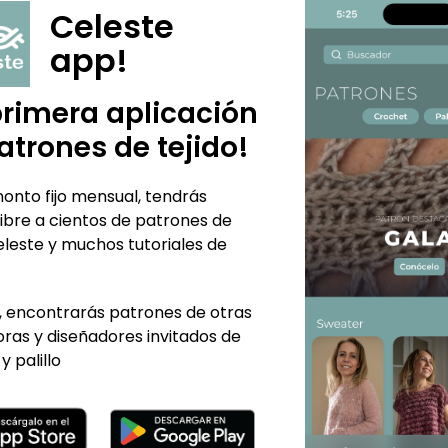
cada parte diferente, 
Celeste
de entender.
app!
Es un patrón con cla
necesites.
primera aplicación
Que hilado usaremos
atrones de tejido!
Es un diseño oversized 
hilado por talla, usarem
onto fijo mensual, tendrás
400 gr de Lana Merino f
ibre a cientos de patrones de
Crochet nº 2,0 a 3,0 m
eleste y muchos tutoriales de
Nivel de dificultad
: Fá
 encontrarás patrones de otras
ras y diseñadores invitados de
y palillo
TE PUEDE INTERESAR...