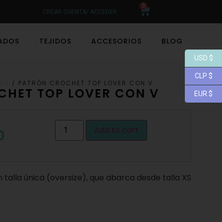
0
CREAR CUENTA/ ACCEDER
LADOS
TEJIDOS
ACCESORIOS
BLOG
USD $
CLP $
/ PATRÓN CROCHET TOP LOVER CON V
ER
CHET TOP LOVER CON V
EUR $
Add to cart
0
n talla única (oversize), que abarca desde talla XS