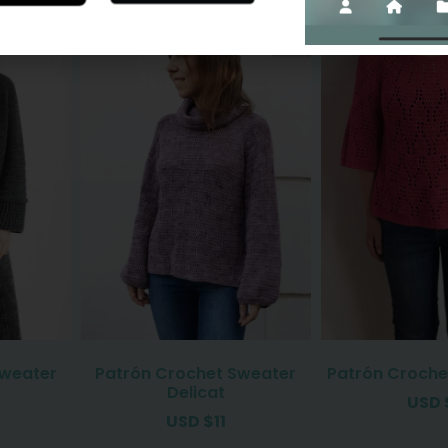
Sweater
Patrón Crochet Sweater
Patrón Croche
Delicat
USD
USD
$
11