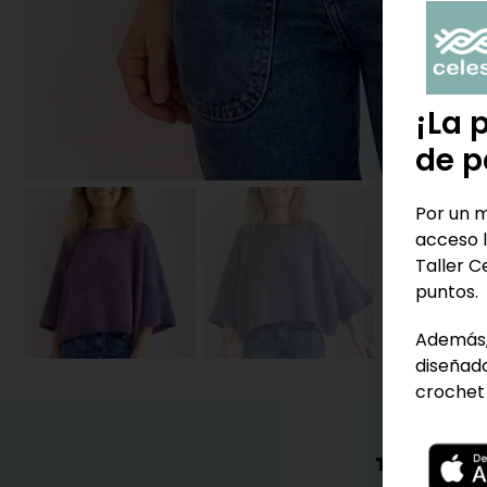
¡La 
de p
Por un m
acceso l
Taller C
puntos.
Además,
diseñado
crochet 
TAMBIÉN 