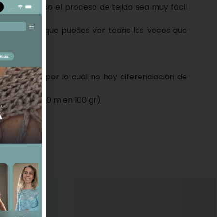
para que todo el proceso de tejido sea muy fácil
se grabada que puedes ver todas las veces que
?
talla única, por lo cuál no hay diferenciación de
os:
ingering (400 m en 100 gr)
m
cil