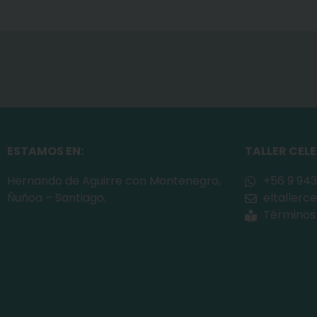
ESTAMOS EN:
TALLER CEL
Hernando de Aguirre con Montenegro,
+56 9 943
Ñuñoa – Santiago.
eltaller
Términos