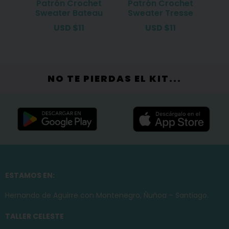
Patrón Crochet
Patrón Crochet
Sweater Bateau
Sweater Tresse
USD
$
11
USD
$
11
NO TE PIERDAS EL KIT...
ESTAMOS EN:
Hernando de Aguirre con Montenegro, Ñuñoa – Santiago.
TALLER CELESTE