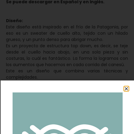
Se puede descargar en Español y en Inglés.
Diseño:
Este diseño está inspirado en el frío de la Patagonia, por
eso es un sweater de cuello alto, tejido con un hilado
grueso, y un punto denso para abrigar mucho.
Es un proyecto de estructura top down, es decir, se teje
desde el cuello hacia abajo, en una sola pieza y sin
costuras, lo cuál es fantástico. La forma la logramos con
los aumentos que hacemos en cada corrida del canesú.
Este es un diseño que combina varias técnicas y
complejidades.
Comienza con un canesú circular, y luego, cambia a
canesú raglan para poder combinar puntos y formas
antes de tejer una trama uniforme en cuerpo y mangas.
Vas a aprender muchas cosas nuevas con este diseño: el
cuello y puños con Punto Canalé; el Punto Cruces; el
Punto Trío; hacer un cuello más rebajado hacia la parte
delantera.
Vas a poder elegir el largo y la terminación del cuerpo
según tu preferencia.