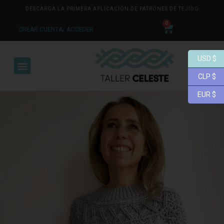
DESCARGA LA PRIMERA APLICACIÓN DE PATRONES DE TEJIDO
0
CREAR CUENTA/ ACCEDER
USD $
CLP $
EUR $