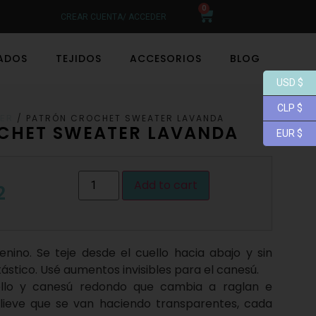
0
CREAR CUENTA/ ACCEDER
LADOS
TEJIDOS
ACCESORIOS
BLOG
USD $
CLP $
/ PATRÓN CROCHET SWEATER LAVANDA
ER
CHET SWEATER LAVANDA
EUR $
Add to cart
2
nino. Se teje desde el cuello hacia abajo y sin
tástico. Usé aumentos invisibles para el canesú.
llo y canesú redondo que cambia a raglan e
elieve que se van haciendo transparentes, cada