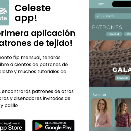
otro hilado grosor spo
Celeste
Supersoft de Revesdere
app!
Crochet nº 3,0 a 3,5 m
Patrón: El patrón onli
primera aplicación
que viene con texto exp
videos, para que todo e
atrones de tejido!
onto fijo mensual, tendrás
ibre a cientos de patrones de
eleste y muchos tutoriales de
 encontrarás patrones de otras
ras y diseñadores invitados de
y palillo
TE PUEDE INTERESAR...