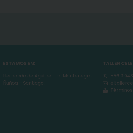
ESTAMOS EN:
TALLER CEL
Hernando de Aguirre con Montenegro,
+56 9 943
Ñuñoa – Santiago.
eltaller
Términos