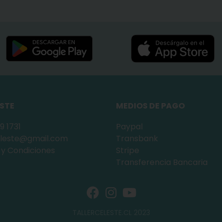
ESTE
MEDIOS DE PAGO
9 1731
Paypal
celeste@gmail.com
Transbank
 y Condiciones
Stripe
Transferencia Bancaria
TALLERCELESTE.CL 2023