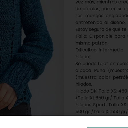
vez más, mientras crec
de pétalos, que en su co
Las mangas englobad
entretenida al diseño.
Estoy segura de que te
Talla: Disponible para
mismo patrón.
Dificultad: Intermedio
Hilado:
Se puede tejer en cualq
alpaca Puna (muestr
(muestra color petró
hilados.
Hilado DK: Talla XS: 450 
/Talla XL:650 gr/ Talla X
Hilados Sport: Talla XS:
500 gr /Talla XL:550 gr/
Materiales:
Awa (300 m en 100 gr) 