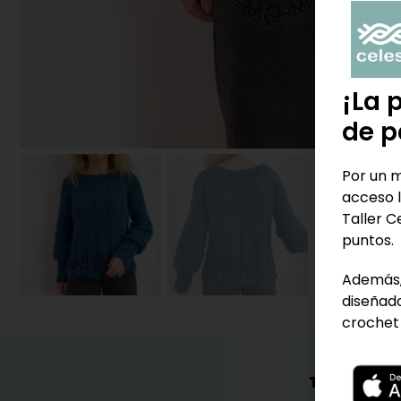
¡La 
de p
Por un m
acceso l
Taller C
puntos.
Además,
diseñado
crochet 
TAMBIÉN 