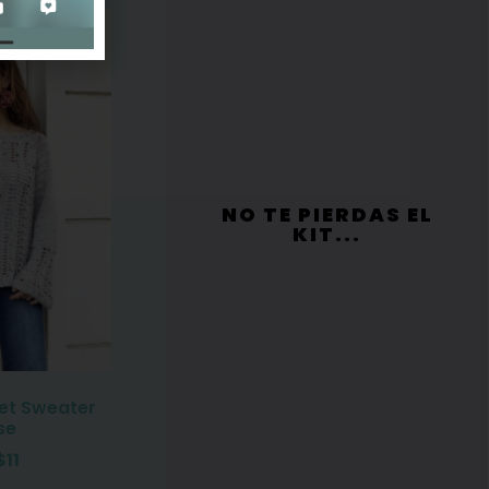
NO TE PIERDAS EL
KIT...
et Sweater
se
$
11