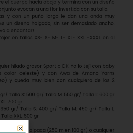
e el cuerpo hacia abajo y termina con un diseño
njunto evocan a una flor invertida con su tallo.
as y con un puño largo le dan una onda muy
 Es un diseño holgado, sin ser demasiado ancho.
 va a encantar!
 tejer en tallas XS- S- M- L- XL- XXL -XXXL en el
uier hilado grosor Sport o DK. Yo lo tejí con baby
a color celeste) y con Awa de Amano Yarns
leo) y queda muy bien con cualquiera de los 2
gr/ Talla S: 500 gr/ Talla M: 550 gr/ Talla L: 600 gr
XL: 700 gr.
 350 gr/ Talla S: 400 gr/ Talla M: 450 gr/ Talla L:
 Talla XXL: 600 gr
o Puna baby alpaca (250 m en 100 gr) o cualquier