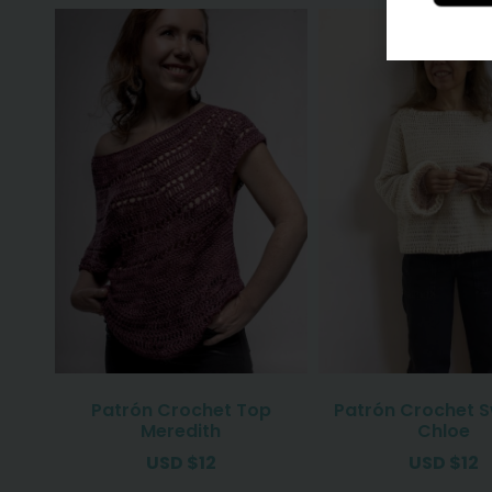
Patrón Crochet Top
Patrón Crochet 
Meredith
Chloe
USD
$
12
USD
$
12