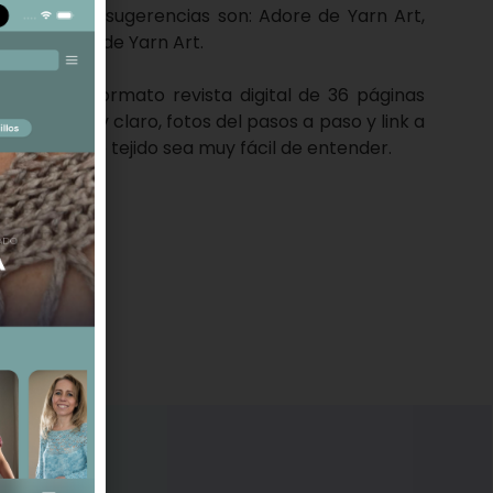
rt o DK. Mis sugerencias son: Adore de Yarn Art,
cho, Jeans de Yarn Art.
m
ne está en formato revista digital de 36 páginas
licativo muy claro, fotos del pasos a paso y link a
l proceso de tejido sea muy fácil de entender.