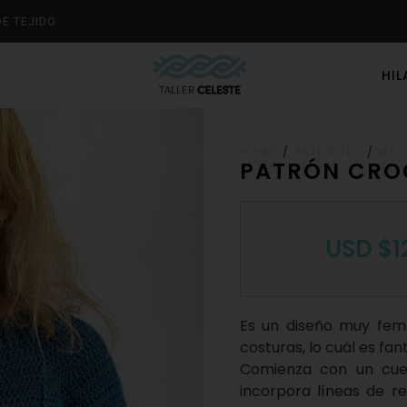
DE TEJIDO
HI
/
/
HOME
PATRONES
MUJ
PATRÓN CRO
USD
$
1
Es un diseño muy feme
costuras, lo cuál es fan
Comienza con un cue
incorpora líneas de r