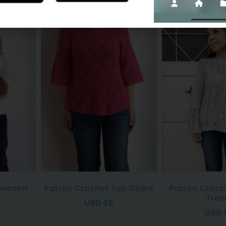
Sweater
Patrón Crochet Top Claire
Patrón Croch
Tres
USD
$
5
USD