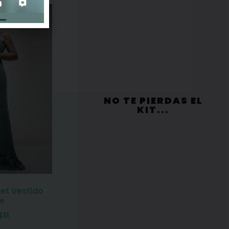
NO TE PIERDAS EL
KIT...
et Vestido
e
$
11