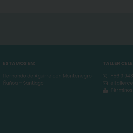
ESTAMOS EN:
TALLER CEL
Hernando de Aguirre con Montenegro,
+56 9 943
Ñuñoa – Santiago.
eltaller
Términos