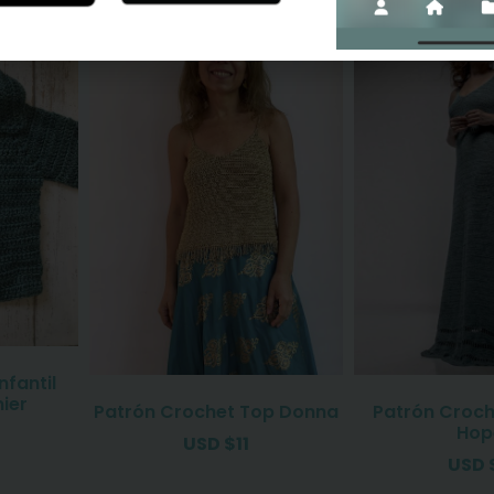
nfantil
ier
Patrón Crochet Top Donna
Patrón Croch
Hop
USD
$
11
USD