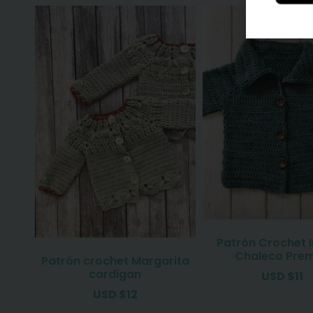
Patrón Crochet I
Chaleco Prem
Patrón crochet Margarita
cardigan
USD
$
11
USD
$
12