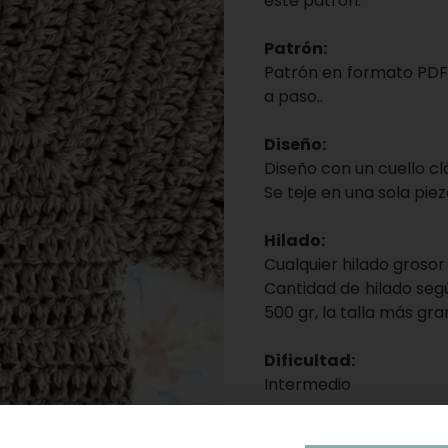
este patrón.
Patrón:
Patrón en formato PDF,
a paso..
Diseño:
Diseño con un cuello cl
Se teje en una sola piez
Hilado:
Cualquier hilado grosor
Cantidad de hilado segú
500 gr, la talla más gra
Dificultad:
Intermedio