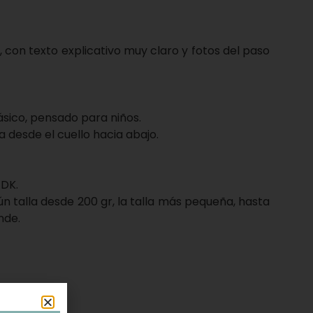
 con texto explicativo muy claro y fotos del paso
ásico, pensado para niños.
a desde el cuello hacia abajo.
 DK.
n talla desde 200 gr, la talla más pequeña, hasta
nde.