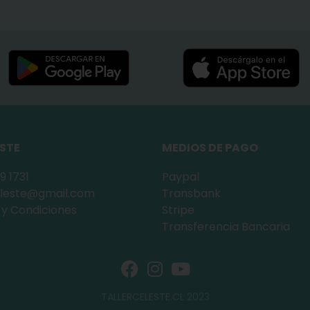
ESTE
MEDIOS DE PAGO
9 1731
Paypal
celeste@gmail.com
Transbank
 y Condiciones
Stripe
Transferencia Bancaria
TALLERCELESTE.CL 2023