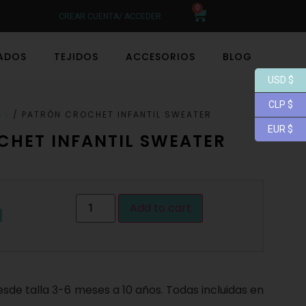
0
CREAR CUENTA/ ACCEDER
LADOS
TEJIDOS
ACCESORIOS
BLOG
USD $
CLP $
/ PATRÓN CROCHET INFANTIL SWEATER
OS
EUR $
HET INFANTIL SWEATER
Add to cart
1
esde talla 3-6 meses a 10 años. Todas incluidas en