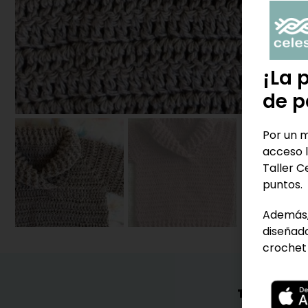
¡La 
de p
Por un m
acceso l
Taller C
puntos.
Además,
diseñado
crochet 
TAMBIÉN 