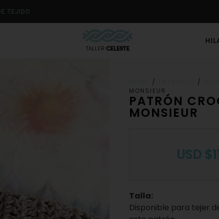
DE TEJIDO
HI
/
/
HOME
PATRONES
NIÑ
MONSIEUR
PATRÓN CROC
MONSIEUR
USD
$
1
Talla:
Disponible para tejer d