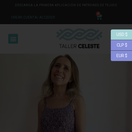
DESCARGA LA PRIMERA APLICACIÓN DE PATRONES DE TEJIDO
0
CREAR CUENTA/ ACCEDER
USD $
CLP $
EUR $