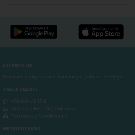
ESTAMOS EN:
Hernando de Aguirre con Montenegro, Ñuñoa – Santiago.
TALLER CELESTE
+56 9 9439 1731
eltallerceleste@gmail.com
Términos y Condiciones
MEDIOS DE PAGO