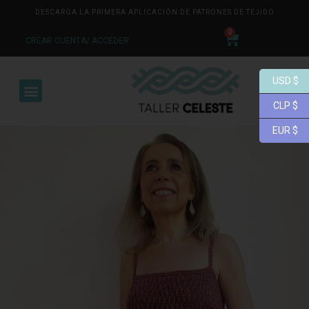
DESCARGA LA PRIMERA APLICACIÓN DE PATRONES DE TEJIDO
0
CREAR CUENTA/ ACCEDER
USD $
CLP $
EUR $