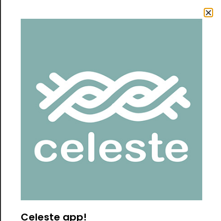
/
/ COLECCIÓN FLORECE / VESTIDO MIMBRE ROJO
HOME
TIENDA
COLECCIÓN FLORECE / VESTIDO MIMBRE
ROJO
$
111
USD
VESTIDO MIMBRE /
Color Rojo
Talla M/L
Diseño:
Este vestido es ideal para talla M/L, ya que su parte
Celeste app!