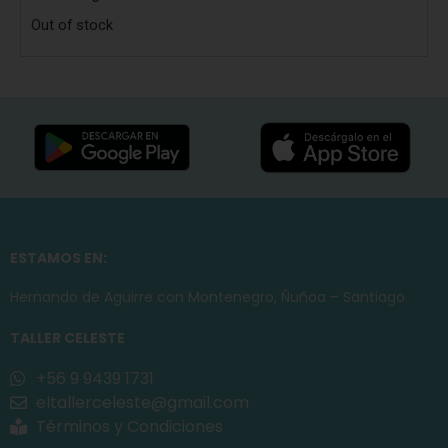
Out of stock
ESTAMOS EN:
Hernando de Aguirre con Montenegro, Ñuñoa – Santiago.
TALLER CELESTE
+56 9 9439 1731
eltallerceleste@gmail.com
Términos y Condiciones