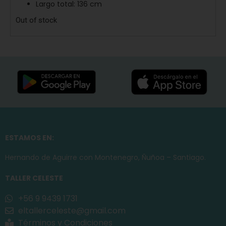
Largo total: 136 cm
Out of stock
ESTAMOS EN:
Hernando de Aguirre con Montenegro, Ñuñoa – Santiago.
TALLER CELESTE
+56 9 9439 1731
eltallerceleste@gmail.com
Términos y Condiciones