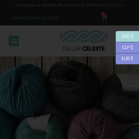
DESCARGA LA PRIMERA APLICACIÓN DE PATRONES DE TEJIDO
0
CREAR CUENTA/ ACCEDER
USD $
CLP $
EUR $