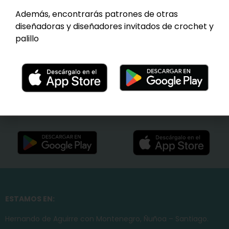
Al seleccionar el color cambiará la imagen en patalla.
Además, encontrarás patrones de otras
diseñadoras y diseñadores invitados de crochet y
Color
palillo
Add to cart
ESTAMOS EN:
Hernando de Aguirre con Montenegro, Ñuñoa – Santiago.