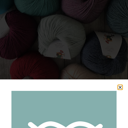
/
/
/
/ BABY ALPACA
HOME
HILADOS
COMPOSICIÓN
BABY ALPACA