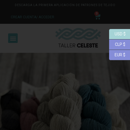
DESCARGA LA PRIMERA APLICACIÓN DE PATRONES DE TEJIDO
0
CREAR CUENTA/ ACCEDER
USD $
CLP $
EUR $