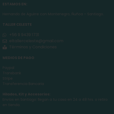
ESTAMOS EN:
Hernando de Aguirre con Montenegro, Ñuñoa – Santiago.
TALLER CELESTE
+56 9 9439 1731
eltallerceleste@gmail.com
Términos y Condiciones
MEDIOS DE PAGO
Paypal
Transbank
Stripe
Transferencia Bancaria
Hilados, Kit y Accesorios:
Envíos en Santiago: llegan a tu casa en 24 a 48 hrs. o retiro
en tienda.