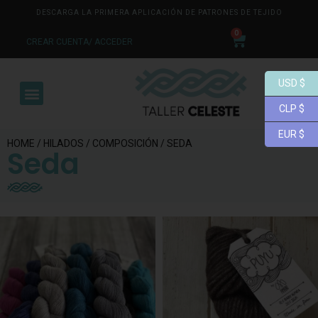
DESCARGA LA PRIMERA APLICACIÓN DE PATRONES DE TEJIDO
0
CREAR CUENTA/ ACCEDER
USD $
CLP $
EUR $
HOME
/
HILADOS
/
COMPOSICIÓN
/ SEDA
Seda