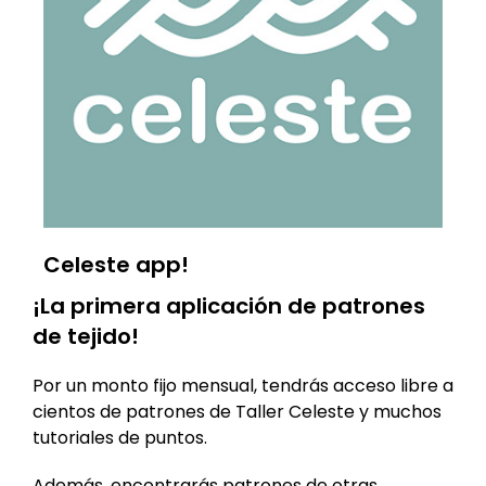
Amano – Uma (37% Baby Suri /
Lino Seda
37% Super Kid Mohair / 26%
USD
$
12
Seda)
USD
$
9
Celeste app!
¡La primera aplicación de patrones
de tejido!
Por un monto fijo mensual, tendrás acceso libre a
cientos de patrones de Taller Celeste y muchos
tutoriales de puntos.
Además, encontrarás patrones de otras