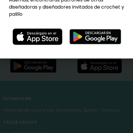
diseñadoras y diseñadores invitados de crochet y
palillo
Luxe (Lana Merino 80%-
Cashemira 10%- Seda 10%)
USD
$
22
ESTAMOS EN:
Hernando de Aguirre con Montenegro, Ñuñoa – Santiago.
TALLER CELESTE