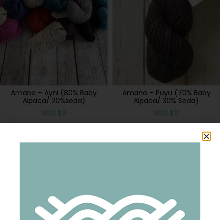
Amano – Ayni (80% Baby
Amano – Puyu (70% Baby
Alpaca/ 20%seda)
Alpaca/ 30% Seda)
USD
$
9
USD
$
11