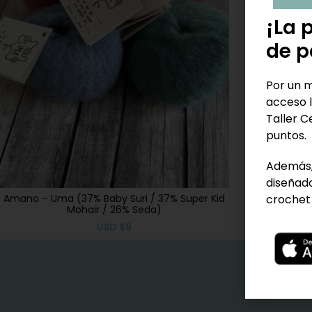
¡La 
de p
Por un m
acceso l
Taller C
puntos.
Además,
diseñado
crochet 
Amano – Uma (37% Baby Suri / 37% Super Kid
Mohair / 26% Seda)
USD
$
9