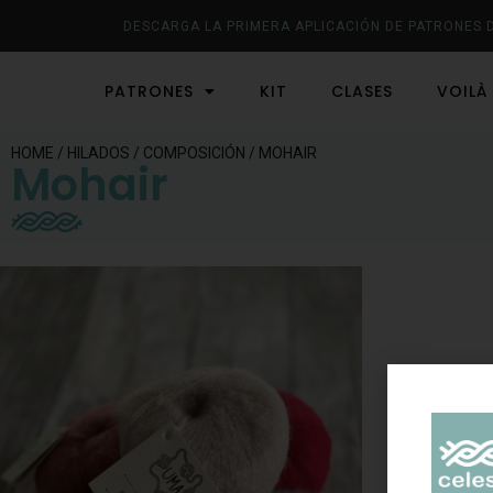
DESCARGA LA PRIMERA APLICACIÓN DE PATRONES 
PATRONES
KIT
CLASES
VOILÀ
HOME
/
HILADOS
/
COMPOSICIÓN
/ MOHAIR
Mohair