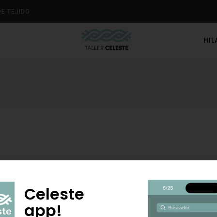
DE TEJIDO
HI
Celeste
app!