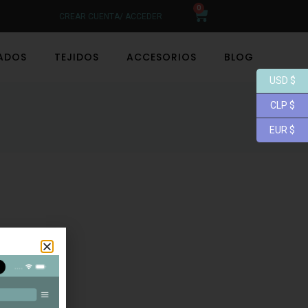
0
CREAR CUENTA/ ACCEDER
LADOS
TEJIDOS
ACCESORIOS
BLOG
USD $
CLP $
EUR $