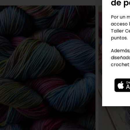
de p
Por un m
acceso l
Taller C
puntos.
Además,
diseñado
crochet 