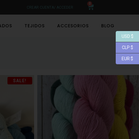
0
CREAR CUENTA/ ACCEDER
LADOS
TEJIDOS
ACCESORIOS
BLOG
USD $
CLP $
EUR $
SALE!