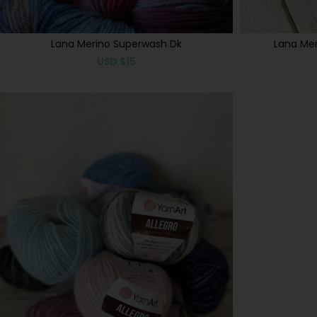
Lana Merino Superwash Dk
Lana Mer
USD
$
15