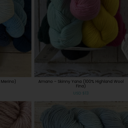
 Merino)
Amano – Skinny Yana (100% Highland Wool
Fina)
USD
$
13