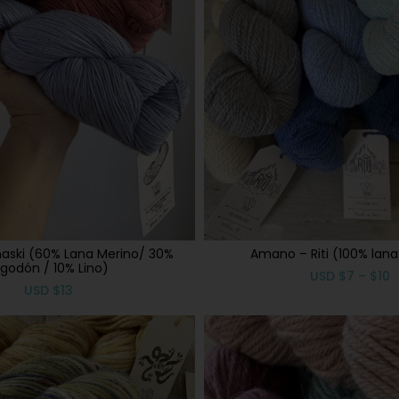
aski (60% Lana Merino/ 30%
Amano – Riti (100% lana
lgodón / 10% Lino)
USD
$
7
–
$
10
USD
$
13