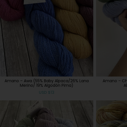
Amano – Awa (55% Baby Alpaca/26% Lana
Amano – Ch
Merino/ 19% Algodón Pima)
A
USD
$
13