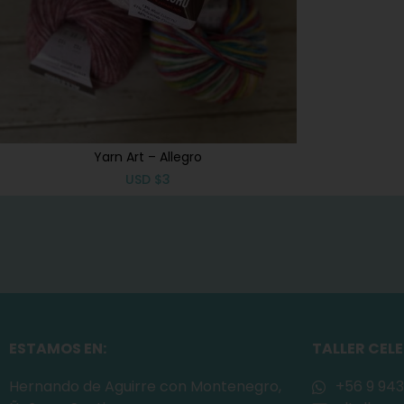
Yarn Art – Allegro
USD
$
3
ESTAMOS EN:
TALLER CEL
Hernando de Aguirre con Montenegro,
+56 9 943