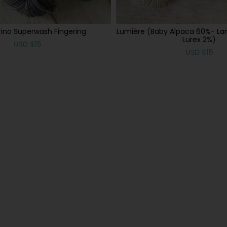
ino Superwash Fingering
Lumière (Baby Alpaca 60%- La
Lurex 2%)
USD
$
15
USD
$
15