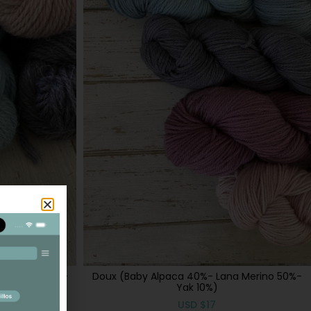
a Merino 40% -
Doux (Baby Alpaca 40%- Lana Merino 50%-
Yak 10%)
USD
$
17