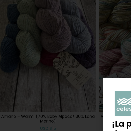
Amano – Warmi (70% Baby Alpaca/ 30% Lana
Amano – Warmi
Merino)
¡La 
USD
$
15